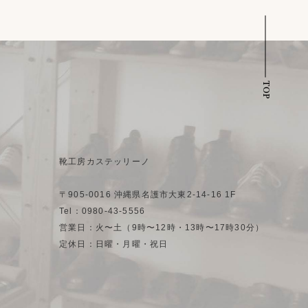
TOP
靴工房カステッリーノ
〒905-0016 沖縄県名護市大東2-14-16 1F
Tel：0980-43-5556
営業日：火〜土（9時〜12時・13時〜17時30分）
定休日：日曜・月曜・祝日